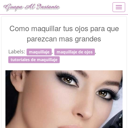
T
o
g
g
Como maquillar tus ojos para que
l
parezcan mas grandes
e
n
a
Labels:
,
,
maquillaje
maquillaje de ojos
v
i
tutoriales de maquillaje
g
a
t
i
o
n