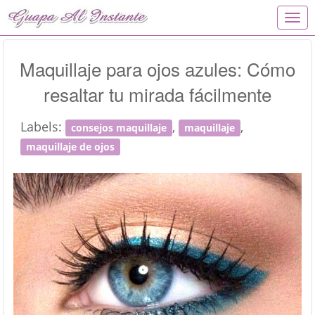
T
o
g
g
Maquillaje para ojos azules: Cómo
l
resaltar tu mirada fácilmente
e
n
a
Labels:
,
,
consejos maquillaje
maquillaje
v
i
maquillaje de ojos
g
a
t
i
o
n