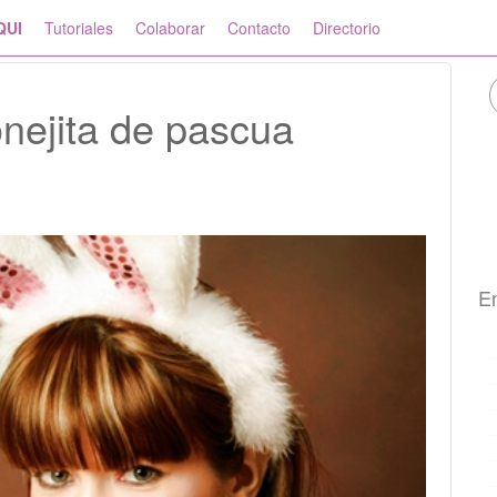
QUI
Tutoriales
Colaborar
Contacto
Directorio
onejita de pascua
En