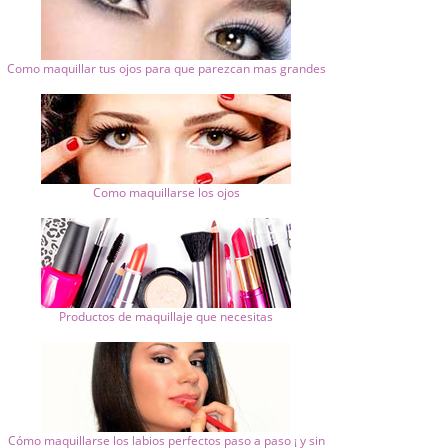
Como maquillar tus ojos para que parezcan mas grandes
Como maquillarse los ojos
Productos de maquillaje que necesitas
Cómo maquillarse los labios perfectos paso a paso ¡ y sin