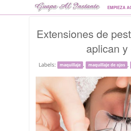
EMPIEZA A
Extensiones de pes
aplican y
Labels:
,
,
maquillaje
maquillaje de ojos