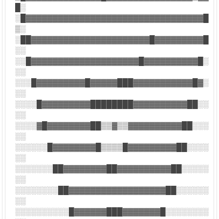
█░
░█▓▓▓▓▓▓▓▓▓▓▓▓▓▓▓▓▓▓▓▓▓▓▓▓▓▓▓▓▓▓▓▓▓█
▒░
░██▓▓▓▓▓▓▓▓▓▓▓▓▓▓▓▓▓▓▓▓▓▓█▓▓▓▓▓▓▓▓▓█
░░
░░█▓▓▓▓▓▓▓▓▓▓▓▓▓▓▓▓▓▓▓▓█▓▓▓▓▓▓▓▓▓▓█░
░░
░░░█▓▓▓▓▓▓▓▓▓█▓▓▓▓▓███▓▓▓▓▓▓▓▓▓▓▓█▓░
░░
░░░░█▓▓▓▓▓▓▓▓▓████████▓▓▓▓▓▓▓▓▓▓██░░
░░
░░░░▓█▓▓▓▓▓▓▓▓██▒▒▓▒▒▓▓▓▓▓▓▓▓▓▓██░░░
░░
░░░░░░█▓▓▓▓▓▓▓▓█▒▒▒▒█▓▓▓▓▓▓▓▓▓██░░░░
░░
░░░░░░░██▓▓▓▓▓▓▓▓██▓▓▓▓▓▓▓▓▓▓██░░░░░
░░
░░░░░░░░██▓▓▓▓▓▓▓▓▓▓▓▓▓▓▓▓▓▓██░░░░░░
░░
░░░░░░░░░░█▓▓▓▓▓▓███▓▓▓▓▓▓▓█░░░░░░░░