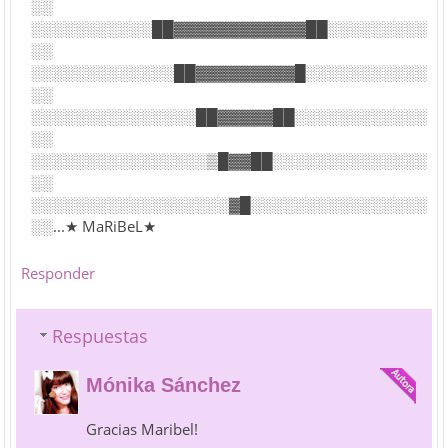
░░
░░░░░░░░░░░██▓▓▓▓▓▓▓▓▓▓▓▓██░░░░░░░░░
░░
░░░░░░░░░░░░░██▓▓▓▓▓▓▓▓▓█░░░░░░░░░░░
░░
░░░░░░░░░░░░░░░██▓▓▓▓▓██░░░░░░░░░░░░
░░
░░░░░░░░░░░░░░░░▒█▓▓██░░░░░░░░░░░░░░
░░
░░░░░░░░░░░░░░░░░░▓█░░░░░░░░░░░░░░░░
░░...★ MaRiBeL★
Responder
Respuestas
Mónika Sánchez
Gracias Maribel!