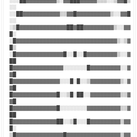
░░░██▓▓▓▓▓▓▓▓▓▒░▓▓███▓▓▓▓▓▒▒▒░░▒▓▓█▒
░░
░░██▓▓▓▓▓▓▓▓▓▓▓▒▒▓▓█▓▓▓▓▓▓▓▓▓▓▒░░▓▓█
░░
░▒█▓▓▓▓▓▓▓▓▓▓▓▓▓▓██▓██▓▓▓▓▓▓▓▓▓▒░░▓▓
█░
░█▓▓▓▓▓▓▓▓▓▓▓▓▓▓▓▓▓▓▓▓▓▓▓▓▓▓▓▓▓▓▒░▒▓
█▒
░█▓▓▓▓▓▓▓▓▓▓▓▓▓▓█░░█░░█▓▓▓▓▓▓▓▓▓▒░░▓
██
█▓▓▓▓▓▓▓▓▓▓▓▓▓▓▓░░░░░░░█▓▓▓▓▓▓▓▓▓░░▓
▓█
█▓▓▓▓▓▓▓▓▓▓▓▓▓▓░░░█░█░░▒▓▓▓▓▓▓▓▓▓▒░▓
▓█
█▓▓▓▓▓▓▓▓▓▓▓▓▓█░░▒█░██░░▓▓▓▓▓▓▓▓▓▒▒▓
▓█
█▓▓▓▓▓▓▓▓▓▓▓▓▓█░░░░░░░░▓▓▓▓▓▓▓▓▓▓▒▒▓
██
█▓▓▓▓▓▓▓▓▓▓▓▓▓██░░▒█░░░█▓▓▓▓▓▓▓▓▓▒▓▓
█░
▒█▓▓▓▓▓▓▓▓▓▓▓▓▓▓█▓▓▓▓▓▓▓▓▓▓▓▓▓▓▓▓▒▓▓