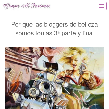
T
o
g
g
Por que las bloggers de belleza
l
somos tontas 3ª parte y final
e
n
a
v
i
g
a
t
i
o
n