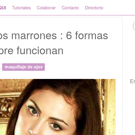
QUI
Tutoriales
Colaborar
Contacto
Directorio
os marrones : 6 formas
pre funcionan
,
maquillaje de ojos
En