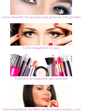
Como maquillar tus ojos para que parezcan mas grandes
Como maquillarse los ojos
Productos de maquillaje que necesitas
Cómo maquillarse los labios perfectos paso a paso ¡ y sin