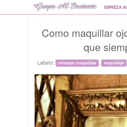
EMPIEZA A
Como maquillar oj
que siem
Labels:
,
consejos maquillaje
maquillaje