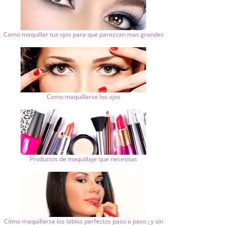
Como maquillar tus ojos para que parezcan mas grandes
Como maquillarse los ojos
Productos de maquillaje que necesitas
Cómo maquillarse los labios perfectos paso a paso ¡ y sin