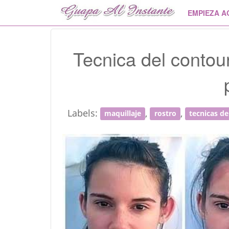
EMPIEZA A
Tecnica del contouri
Labels:
,
,
maquillaje
rostro
tecnicas de