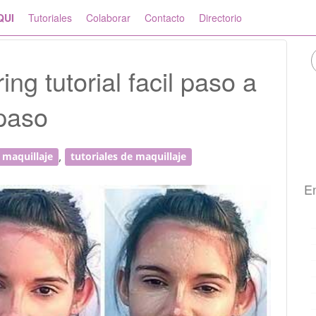
QUI
Tutoriales
Colaborar
Contacto
Directorio
ng tutorial facil paso a
paso
,
 maquillaje
tutoriales de maquillaje
En