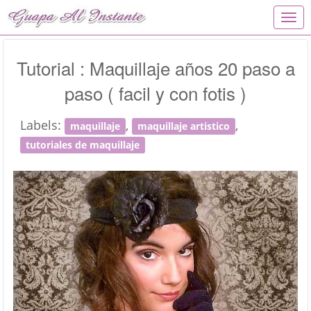
T
o
g
g
Tutorial : Maquillaje años 20 paso a
l
paso ( facil y con fotis )
e
n
a
Labels:
,
,
maquillaje
maquillaje artistico
v
i
tutoriales de maquillaje
g
a
t
i
o
n