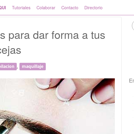
QUI
Tutoriales
Colaborar
Contacto
Directorio
s para dar forma a tus
cejas
,
ilacion
maquillaje
En