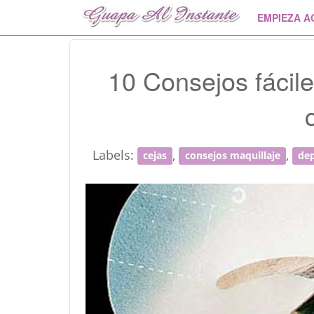
EMPIEZA A
10 Consejos fácile
Labels:
,
,
cejas
consejos maquillaje
dep