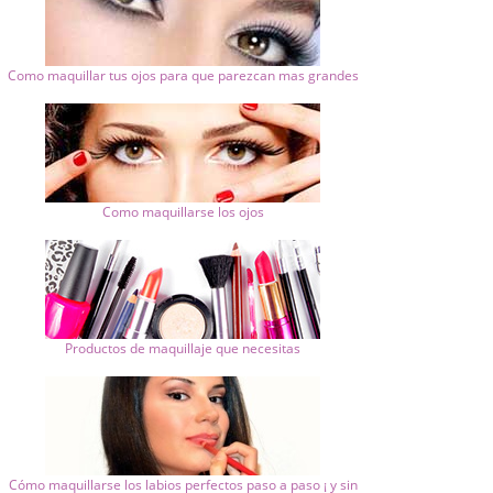
Como maquillar tus ojos para que parezcan mas grandes
Como maquillarse los ojos
Productos de maquillaje que necesitas
Cómo maquillarse los labios perfectos paso a paso ¡ y sin