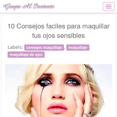
T
o
g
g
10 Consejos faciles para maquillar
l
tus ojos sensibles
e
n
a
Labels:
,
,
consejos maquillaje
maquillaje
v
i
maquillaje de ojos
g
a
t
i
o
n