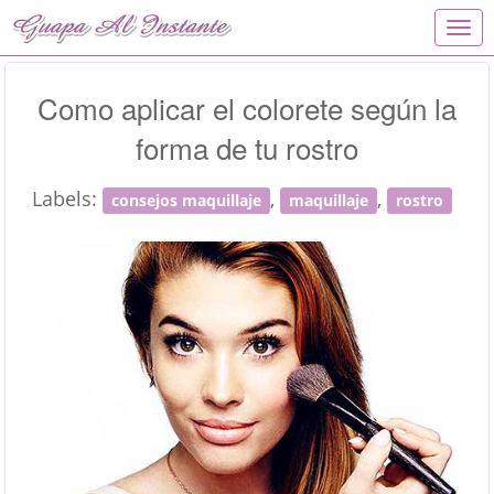
T
o
g
g
Como aplicar el colorete según la
l
forma de tu rostro
e
n
a
Labels:
,
,
consejos maquillaje
maquillaje
rostro
v
i
g
a
t
i
o
n