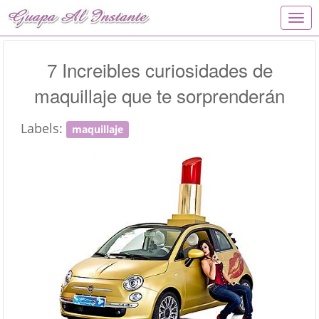
T
o
g
g
7 Increibles curiosidades de
l
maquillaje que te sorprenderán
e
n
a
Labels:
maquillaje
v
i
g
a
t
i
o
n