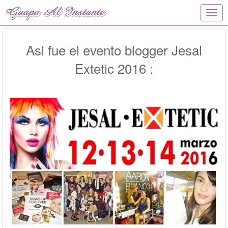
T
o
g
g
Asi fue el evento blogger Jesal
l
Extetic 2016 :
e
n
a
v
i
g
a
t
i
o
n