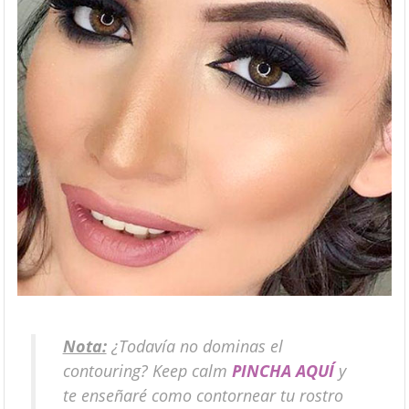
Nota:
¿Todavía no dominas el
contouring?
Keep calm
PINCHA AQUÍ
y
te enseñaré como contornear tu rostro