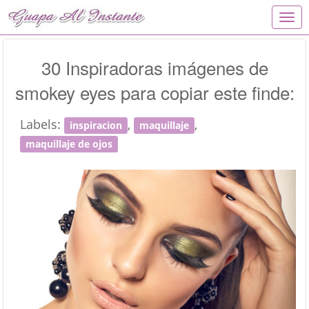
T
o
g
g
30 Inspiradoras imágenes de
l
smokey eyes para copiar este finde:
e
n
a
Labels:
,
,
inspiracion
maquillaje
v
i
maquillaje de ojos
g
a
t
i
o
n