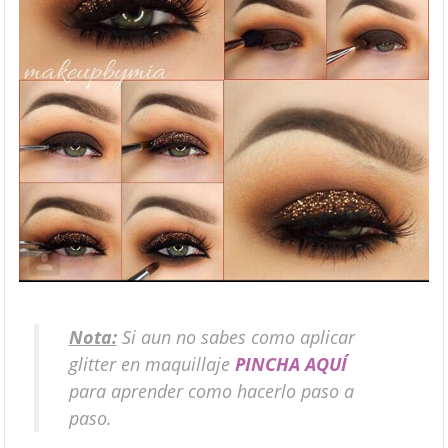
Nota:
Si aun no sabes como aplicar
glitter en maquillaje
PINCHA AQUÍ
para aprender como hacerlo paso a
paso.