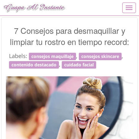
T
o
g
g
7 Consejos para desmaquillar y
l
limpiar tu rostro en tiempo record:
e
n
a
Labels:
,
,
consejos maquillaje
consejos skincare
v
,
i
contenido destacado
cuidado facial
g
a
t
i
o
n