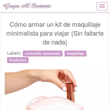
T
o
g
g
Cómo armar un kit de maquillaje
l
minimalista para viajar (Sin faltarte
e
n
de nada)
a
v
i
Labels:
,
,
contenido destacado
maquillaje
g
Productos
a
t
i
o
n