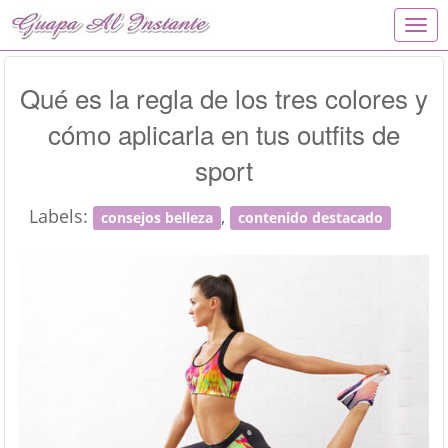
T
o
g
g
Qué es la regla de los tres colores y
l
cómo aplicarla en tus outfits de
e
n
sport
a
v
i
Labels:
,
consejos belleza
contenido destacado
g
a
t
i
o
n