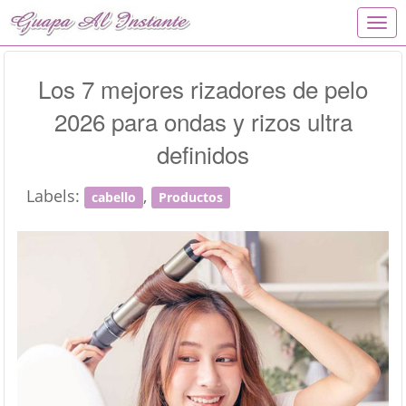
T
o
g
g
Los 7 mejores rizadores de pelo
l
2026 para ondas y rizos ultra
e
n
definidos
a
v
i
Labels:
,
cabello
Productos
g
a
t
i
o
n