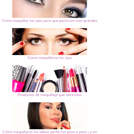
Como maquillar tus ojos para que parezcan mas grandes
Como maquillarse los ojos
Productos de maquillaje que necesitas
Cómo maquillarse los labios perfectos paso a paso ¡ y sin