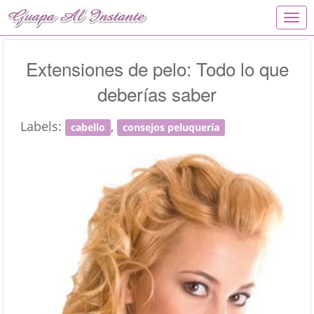
T
o
g
g
Extensiones de pelo: Todo lo que
l
deberías saber
e
n
a
Labels:
,
cabello
consejos peluquería
v
i
g
a
t
i
o
n