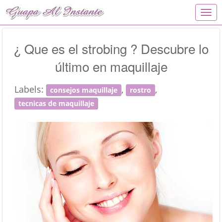
T
o
g
g
¿ Que es el strobing ? Descubre lo
l
último en maquillaje
e
n
a
Labels:
,
,
consejos maquillaje
rostro
v
i
tecnicas de maquillaje
g
a
t
i
o
n