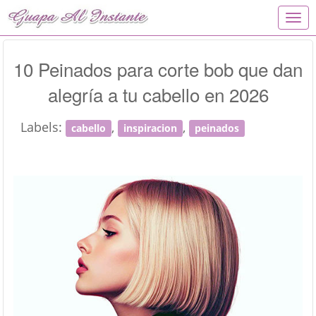
T
o
g
g
10 Peinados para corte bob que dan
l
alegría a tu cabello en 2026
e
n
a
Labels:
,
,
cabello
inspiracion
peinados
v
i
g
a
t
i
o
n