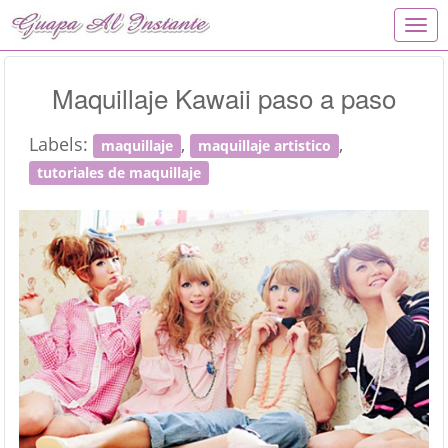
T
o
g
g
Maquillaje Kawaii paso a paso
l
e
Labels:
,
,
n
maquillaje
maquillaje artistico
a
tutoriales de maquillaje
v
i
g
a
t
i
o
n