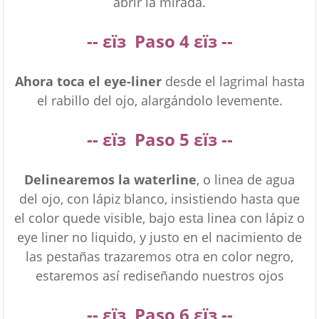
abrir la mirada.
--
εїз
Paso
4
εїз --
Ahora toca el eye-liner
desde el lagrimal hasta
el rabillo del ojo, alargándolo levemente.
--
εїз
Paso 5
εїз --
Delinearemos la waterline
, o linea de agua
del ojo, con lápiz blanco, insistiendo hasta que
el color quede visible, bajo esta linea con lápiz o
eye liner no liquido, y justo en el nacimiento de
las pestañas trazaremos otra en color negro,
estaremos así rediseñando nuestros ojos
--
εїз
Paso
6
εїз --