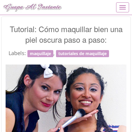
T
o
g
g
Tutorial: Cómo maquillar bien una
l
piel oscura paso a paso:
e
n
a
Labels:
,
maquillaje
tutoriales de maquillaje
v
i
g
a
t
i
o
n