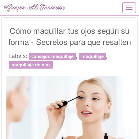
T
o
g
g
Cómo maquillar tus ojos según su
l
forma - Secretos para que resalten
e
n
a
Labels:
,
,
consejos maquillaje
maquillaje
v
i
maquillaje de ojos
g
a
t
i
o
n