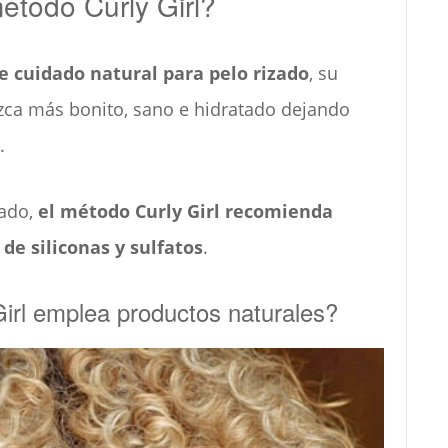
étodo Curly Girl?
de cuidado natural para pelo rizado
, su
uzca más bonito, sano e hidratado dejando
o.
zado,
el método Curly Girl recomienda
de siliconas y sulfatos
.
Girl emplea productos naturales?