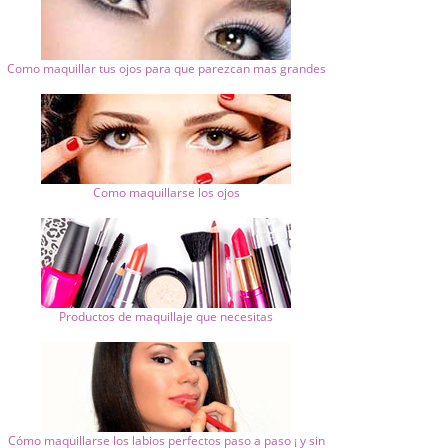
Como maquillar tus ojos para que parezcan mas grandes
Como maquillarse los ojos
Productos de maquillaje que necesitas
Cómo maquillarse los labios perfectos paso a paso ¡ y sin