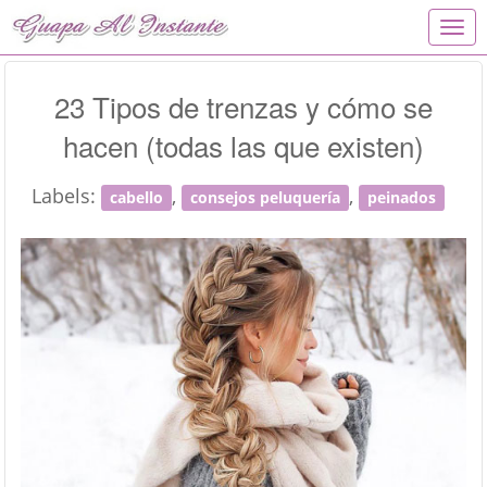
T
o
g
g
23 Tipos de trenzas y cómo se
l
hacen (todas las que existen)
e
n
a
Labels:
,
,
cabello
consejos peluquería
peinados
v
i
g
a
t
i
o
n