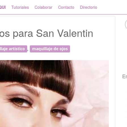
QUI
Tutoriales
Colaborar
Contacto
Directorio
jos para San Valentin
,
laje artistico
maquillaje de ojos
En