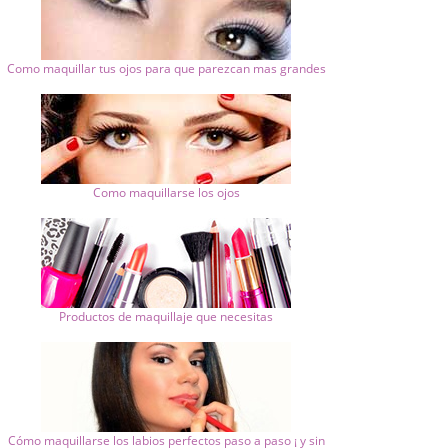
Como maquillar tus ojos para que parezcan mas grandes
Como maquillarse los ojos
Productos de maquillaje que necesitas
Cómo maquillarse los labios perfectos paso a paso ¡ y sin