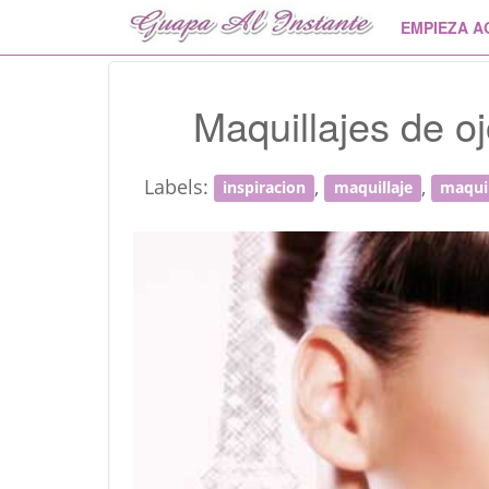
EMPIEZA A
Maquillajes de o
Labels:
,
,
inspiracion
maquillaje
maquil